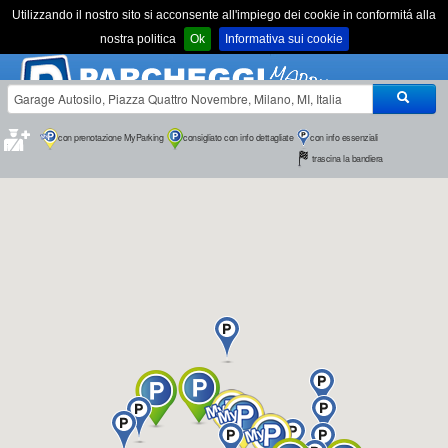
Utilizzando il nostro sito si acconsente all'impiego dei cookie in conformitá alla
nostra politica
Ok
Informativa sui cookie
con info essenziali
con prenotazione MyParking
consigliato con info dettagliate
trascina la bandiera